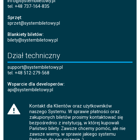
info@systembiletowy.pl
tel. +48 737-164-835
Sprzęt:
sprzet@systembiletowy.pl
Blankiety biletów:
bilety@systembiletowy.pl
Dział techniczny
support@systembiletowy.pl
tel. +48 512-279-568
Wsparcie dla developerów:
api@systembiletowy.pl
Kontakt dla Klientów oraz użytkowników
naszego Systemu. W sprawie płatności oraz
zakupionych biletów prosimy kontaktować się
bezpośrednio z instytucją, w której kupowali
Państwo bilety. Zawsze chcemy pomóc, ale nie
zawsze wiemy, w sprawie jakiego systemu
Państwo do nas piszecie :)