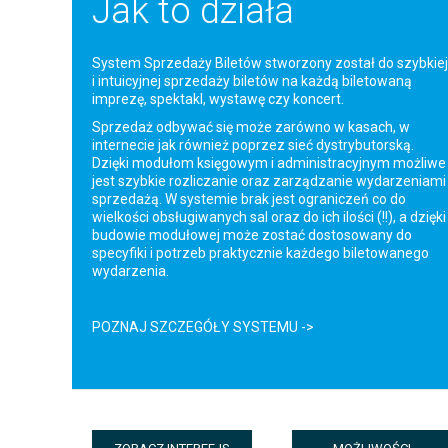
Jak to działa
System Sprzedaży Biletów stworzony został do szybkiej
i intuicyjnej sprzedaży biletów na każdą biletowaną
imprezę, spektakl, wystawę czy koncert.
Sprzedaż odbywać się może zarówno w kasach, w
internecie jak również poprzez sieć dystrybutorską.
Dzięki modułom księgowym i administracyjnym możliwe
jest szybkie rozliczanie oraz zarządzanie wydarzeniami 
sprzedażą. W systemie brak jest ograniczeń co do
wielkości obsługiwanych sal oraz do ich ilości (!!), a dzięki
budowie modułowej może zostać dostosowany do
specyfiki i potrzeb praktycznie każdego biletowanego
wydarzenia.
POZNAJ SZCZEGÓŁY SYSTEMU ->