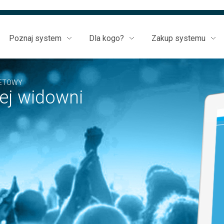
Poznaj system
Dla kogo?
Zakup systemu
LETOWY
ej widowni