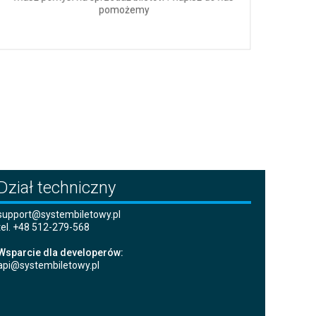
pomożemy
Dział techniczny
support@systembiletowy.pl
tel. +48 512-279-568
Wsparcie dla developerów:
api@systembiletowy.pl