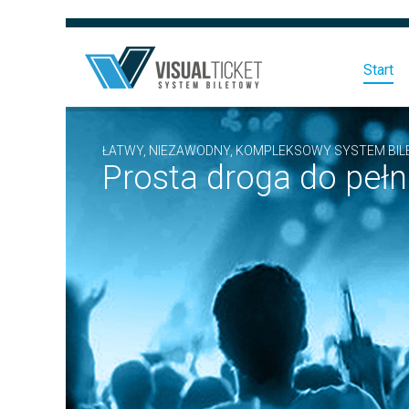
Start
ŁATWY, NIEZAWODNY, KOMPLEKSOWY SYSTEM BI
Prosta droga do pełn