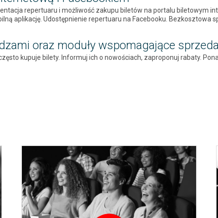
ntacja repertuaru i możliwość zakupu biletów na portalu biletowym inte
ilną aplikację. Udostępnienie repertuaru na Facebooku. Bezkosztowa s
dzami oraz moduły wspomagające sprzed
k często kupuje bilety. Informuj ich o nowościach, zaproponuj rabaty.