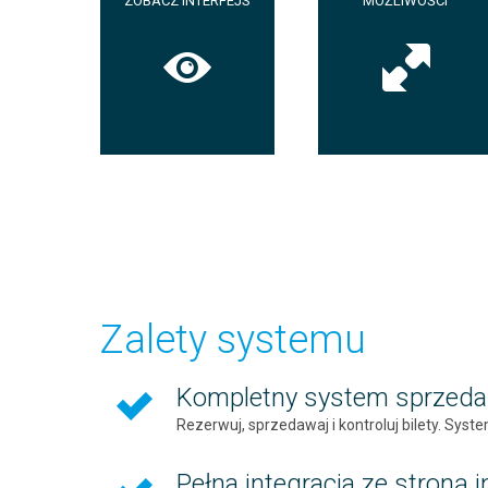
ZOBACZ INTERFEJS
MOŻLIWOŚCI
Zalety
systemu
Kompletny system sprzedaży
Rezerwuj, sprzedawaj i kontroluj bilety. Sys
Pełna integracja ze stroną