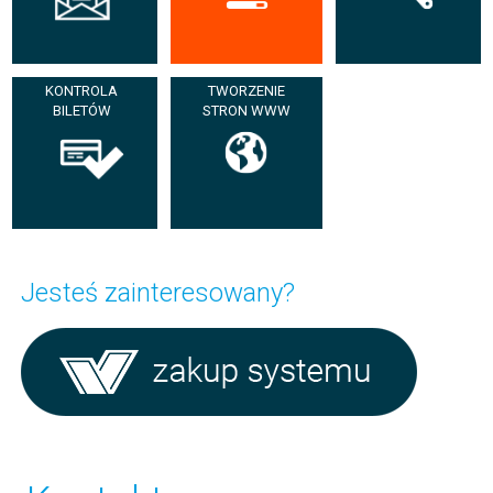
KONTROLA
TWORZENIE
BILETÓW
STRON WWW
Jesteś
zainteresowany?